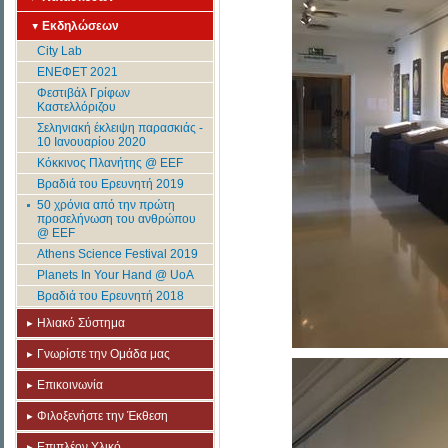
Εκδηλώσεων
City Lab
ΕΝΕΦΕΤ 2021
Φεστιβάλ Γρίφων
Καστελλόριζου
Σεληνιακή έκλειψη παρασκιάς -
10 Ιανουαρίου 2020
Κόκκινος Πλανήτης @ EEF
Βραδιά του Ερευνητή 2019
50 χρόνια από την πρώτη
προσελήνωση του ανθρώπου
@ EEF
Athens Science Festival 2019
Planets In Your Hand @ UoA
Βραδιά του Ερευνητή 2018
Ηλιακό Σύστημα
Γνωρίστε την Ομάδα μας
Επικοινωνία
Φιλοξενήστε την Έκθεση
Επιπλέον Υλικό