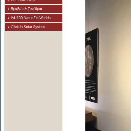
Βραβεία & Συνέδρια
IAU100 NameExoWorlds
Click-In Solar System