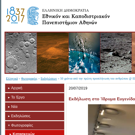
Ελληνικά
»
Φωτογραφίες
»
Εκδηλώσεων
» 50 χρόνια από την πρώτη προσελήνωση του ανθρώπου @ 
Αρχική
20/07/2019
Το Έργο
Εκδήλωση στο Ίδρυμα Ευγενίδ
Νέα
Εκδηλώσεις
Φωτογραφίες
Κατασκευών